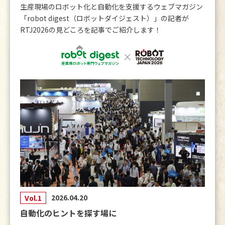
生産現場のロボット化と自動化を支援するウェブマガジン
「robot digest（ロボットダイジェスト）」の記者が
2026.04.20
RTJ2026の見どころを記事でご紹介します！
【お知らせ】
主催セミナー
を公開しました。
2026.04.20
【お知らせ】
会場マップ
を公開しました。
2026.03.13
【お知らせ】
「出展企業一覧・検索」
ページを更新しま
した。
2026.01.27
【お知らせ】
出展申込受付終了について
2025.12.09
2026.04.20
Vol.1
【お知らせ】
出展者インタビューページVol.4
を公開しま
自動化のヒントを探す場に
した！