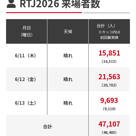
RTJ2026 来場者数
合計（人）
月日
天候
※カッコ内は
（曜日）
前回展実績
15,851
6/11（木）
晴れ
（16,513）
21,563
6/12（金）
晴れ
（20,782）
9,693
6/13（土）
晴れ
（9,110）
47,107
合計
（46,405）