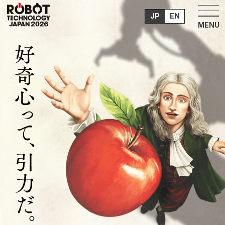
JP
EN