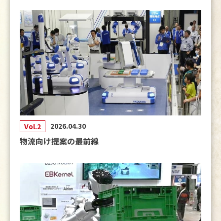
2025.11.25
【お知らせ】
出展者インタビューページVol.３
を公開しま
した！
2025.11.17
【お知らせ】
出展者インタビューページVol.2
を公開しま
した！
2025.11.11
2026.04.30
Vol.2
【お知らせ】
出展者インタビューVol.１
を公開しました！
物流向け提案の最前線
2025.09.01
【お知らせ】出展申し込み受付を開始いたしました。
2025.08.07
【お知らせ】出展をご検討中の方へ―関連情報ページを
公開しました。