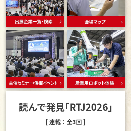
た。
2026.04.20
【お知らせ】
事前来場登録
を開始しました。
2026.04.20
【お知らせ】
読んで発見「RTJ2026」Vol.1
を公開しまし
た。
2026.04.20
【お知らせ】
併催イベント
を公開しました。
2026.04.20
【お知らせ】
産業用ロボット体験ゾーン
を公開しまし
読んで発見｢RTJ2026｣
た。
2026.04.20
[ 連載：全3回 ]
【お知らせ】
出展者ワークショップ
を公開しました。