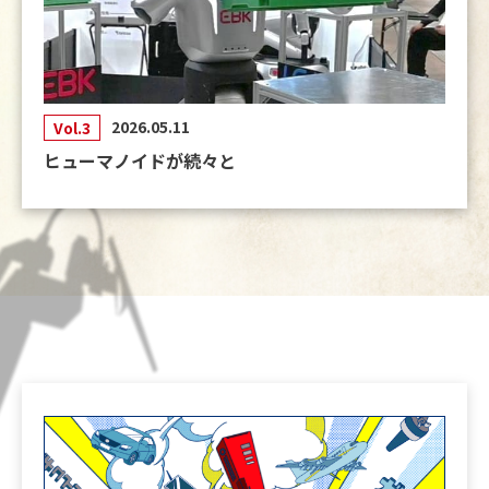
「
本展について
」 「
出展のメリット
」
「出展対象」
「
前回の実績
」 「
申込要項
」 「
会場・アクセス
」
2025.07.03
RTJ2026公式ウェブサイトを公開しました。
2026.05.11
Vol.3
ヒューマノイドが続々と