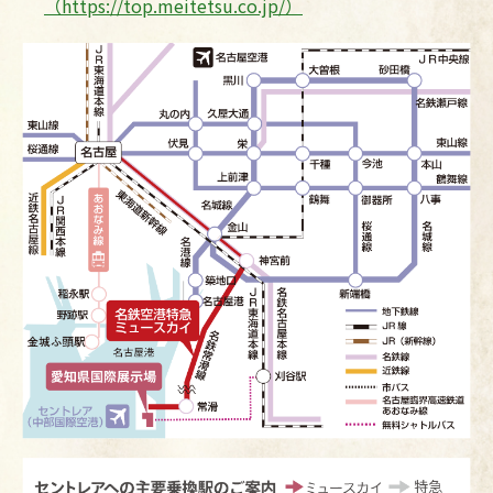
（https://top.meitetsu.co.jp/）