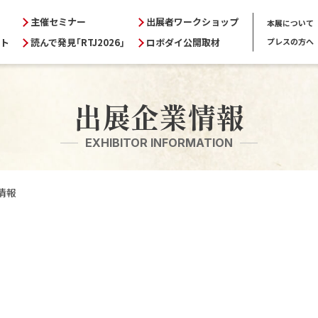
主催セミナー
出展者ワークショップ
本展について
ト
読んで発見｢RTJ2026｣
ロボダイ公開取材
プレスの方へ
出展者の方へ
来場者
ノロジー
出展のメリット
入場方
出展企業情報
出展対象
出展企
報告
前回の実績
会場マ
EXHIBITOR INFORMATION
シャルサイト
出展者インタビュー
会場・
申込要項
読んで発
情報
申込書ダウンロード
ロボダ
出展者専用サイト