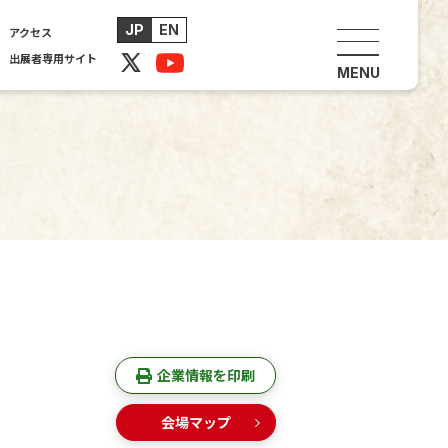
JP
EN
アクセス
出展者専用サイト
の方へ
出展企業情報
法・事前登録
出展企業一覧・検索
業一覧・検索
主催セミナー・企画
ップ
展示／イベント
アクセス
主催セミナー(聴講予約)
見｢RTJ2026｣
併催イベント
イ公開取材
産業用ロボット体験
出展者ワークショップ
企業情報を印刷
会場マップ