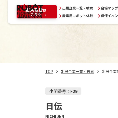
出展企業一覧・検索
会場マップ
産業用ロボット体験
併催イベン
本展について
ロボットテク
ジャパンとは
RTJ2026結果
前回展オフィ
TOP
出展企業一覧・検索
出展企業
問い合わせ
小間番号：F29
日伝
プレスの方へ
プライバシーポリシー
NICHIDEN