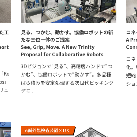
た工
見る、つかむ、動かす。協働ロボットの新
コネ
たな三位一体のご提案
A Pr
port
See, Grip, Move. A New Trinity
Conn
Proposal for Collaborative Robots
コネ
3Dビジョンで“見る”、高精度ハンドで“つ
化。
「Ke
かむ”、協働ロボットで“動かす”。多品種
短縮
os」
ばら積みを安定処理する次世代ピッキング
ショ
リュ
デモ。