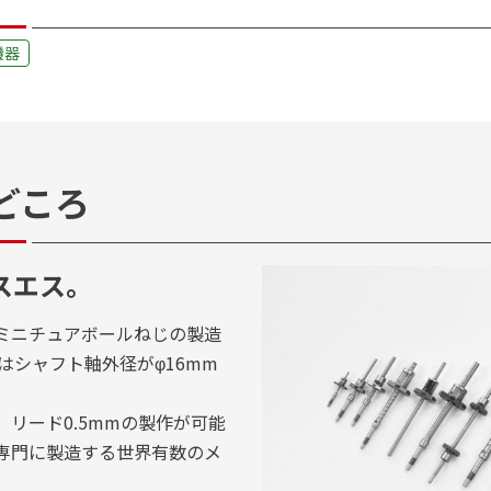
機器
どころ
スエス。
、ミニチュアボールねじの製造
はシャフト軸外径がφ16mm
、リード0.5mmの製作が可能
専門に製造する世界有数のメ