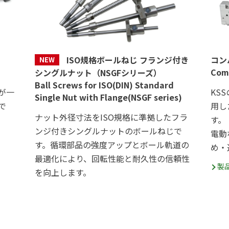
ISO規格ボールねじ フランジ付き
コン
NEW
Comp
シングルナット（NSGFシリーズ）
Ball Screws for ISO(DIN) Standard
が一
KS
Single Nut with Flange(NSGF series)
で
用し
ナット外径寸法をISO規格に準拠したフラ
す。
ンジ付きシングルナットのボールねじで
電動
す。循環部品の強度アップとボール軌道の
め・
最適化により、回転性能と耐久性の信頼性
製
を向上します。