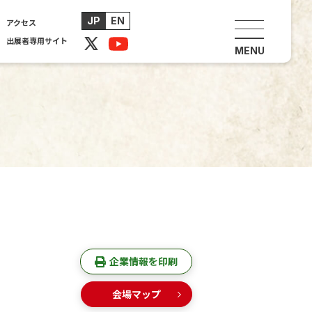
JP
EN
アクセス
出展者専用サイト
の方へ
出展企業情報
法・事前登録
出展企業一覧・検索
業一覧・検索
主催セミナー・企画
ップ
展示／イベント
アクセス
主催セミナー(聴講予約)
見｢RTJ2026｣
併催イベント
イ公開取材
産業用ロボット体験
出展者ワークショップ
企業情報を印刷
会場マップ