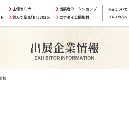
主催セミナー
出展者ワークショップ
本展について
ト
読んで発見｢RTJ2026｣
ロボダイ公開取材
プレスの方へ
出展者の方へ
来場者
ノロジー
出展のメリット
入場方
出展企業情報
出展対象
出展企
報告
前回の実績
会場マ
EXHIBITOR INFORMATION
シャルサイト
出展者インタビュー
会場・
申込要項
読んで発
情報
申込書ダウンロード
ロボダ
出展者専用サイト