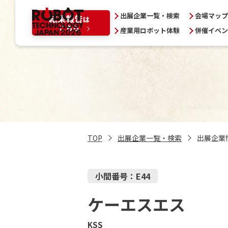
出展企業一覧・検索
会場マップ
産業用ロボット体験
併催イベン
本展について
ロボットテク
ジャパンとは
RTJ2026結果
前回展オフィ
TOP
出展企業一覧・検索
出展企業
問い合わせ
小間番号：E44
ケーエスエス
プレスの方へ
プライバシーポリシー
KSS