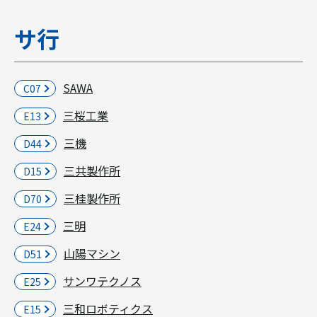
サ行
SAWA
C07
三桜工業
E13
三機
D44
三共製作所
D15
三桂製作所
D70
三明
E24
山陽マシン
D51
サンワテクノス
E25
三和ロボティクス
E15