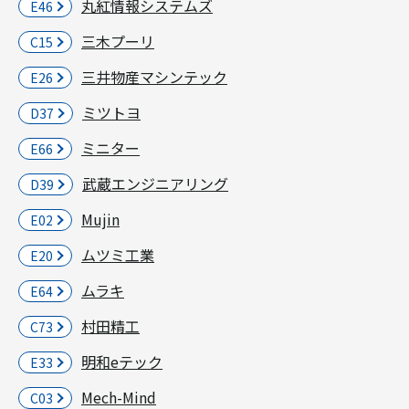
丸紅情報システムズ
E46
三木プーリ
C15
三井物産マシンテック
E26
ミツトヨ
D37
ミニター
E66
武蔵エンジニアリング
D39
Mujin
E02
ムツミ工業
E20
ムラキ
E64
村田精工
C73
明和eテック
E33
Mech-Mind
C03