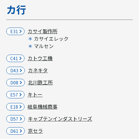
カ行
カサイ製作所
E31
カサイエレック
マルセン
カトウ工機
C41
カネキタ
D43
北川鉄工所
D08
キトー
E57
岐阜機械商事
E18
キャプテンインダストリーズ
D57
京セラ
D61