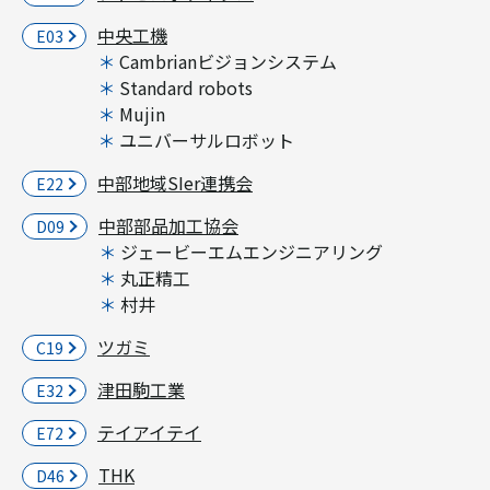
中央工機
E03
Cambrianビジョンシステム
Standard robots
Mujin
ユニバーサルロボット
中部地域SIer連携会
E22
中部部品加工協会
D09
ジェービーエムエンジニアリング
丸正精工
村井
ツガミ
C19
津田駒工業
E32
テイアイテイ
E72
THK
D46