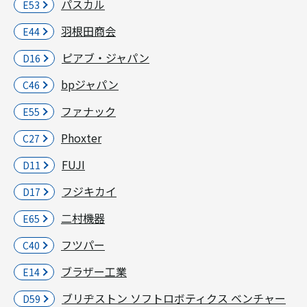
パスカル
E53
羽根田商会
E44
ピアブ・ジャパン
D16
bpジャパン
C46
ファナック
E55
Phoxter
C27
FUJI
D11
フジキカイ
D17
二村機器
E65
フツパー
C40
ブラザー工業
E14
ブリヂストン ソフトロボティクス ベンチャー
D59