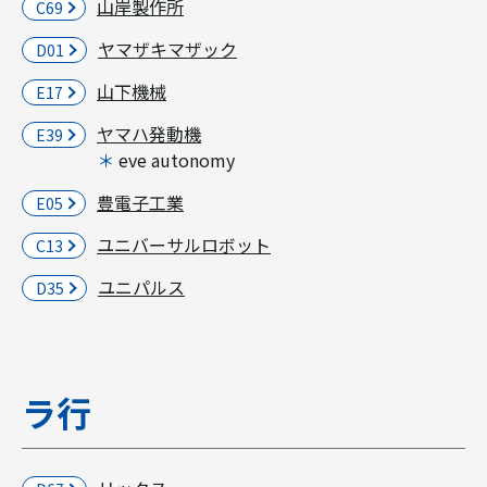
山岸製作所
C69
ヤマザキマザック
D01
山下機械
E17
ヤマハ発動機
E39
eve autonomy
豊電子工業
E05
ユニバーサルロボット
C13
ユニパルス
D35
ラ行