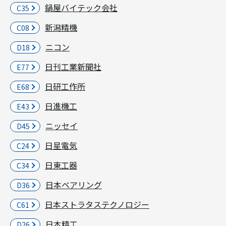
鍋屋バイテック会社
C35
新潟精機
C08
ニコン
D18
日刊工業新聞社
E77
日研工作所
E68
日進機工
E43
ニッセイ
D45
日星電気
C24
日東工器
C34
日本ベアリング
D36
日本ストラタステクノロジー
C61
日本精工
D26