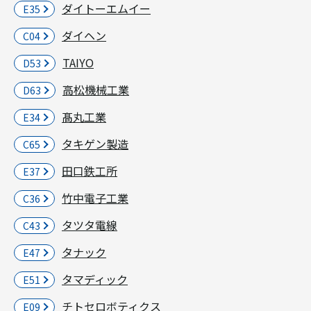
ダイトーエムイー
E35
ダイヘン
C04
TAIYO
D53
高松機械工業
D63
髙丸工業
E34
タキゲン製造
C65
田口鉄工所
E37
竹中電子工業
C36
タツタ電線
C43
タナック
E47
タマディック
E51
チトセロボティクス
E09