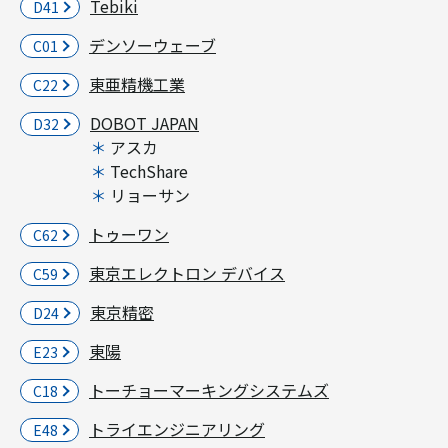
Tebiki
D41
デンソーウェーブ
C01
東亜精機工業
C22
DOBOT JAPAN
D32
アスカ
TechShare
リョーサン
トゥーワン
C62
東京エレクトロン デバイス
C59
東京精密
D24
東陽
E23
トーチョーマーキングシステムズ
C18
トライエンジニアリング
E48