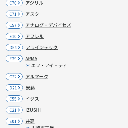
アジリル
C70
アスク
C71
アナログ・デバイセズ
C57
アフレル
E10
アラインテック
D54
ARMA
E29
エフ・アイ・ティ
アルマーク
C72
安藤
D21
イグス
C55
IZUSHI
C21
井高
E01
川崎重工業