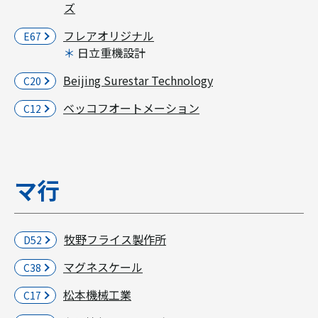
ズ
フレアオリジナル
E67
日立重機設計
Beijing Surestar Technology
C20
ベッコフオートメーション
C12
マ行
牧野フライス製作所
D52
マグネスケール
C38
松本機械工業
C17