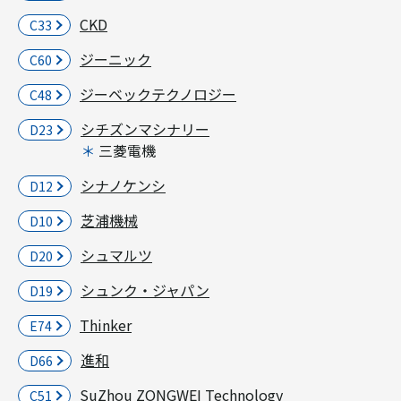
CKD
C33
ジーニック
C60
ジーベックテクノロジー
C48
シチズンマシナリー
D23
三菱電機
シナノケンシ
D12
芝浦機械
D10
シュマルツ
D20
シュンク・ジャパン
D19
Thinker
E74
進和
D66
SuZhou ZONGWEI Technology
C51