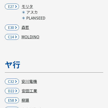
モリタ
E27
アスカ
PLANSEED
森哲
E30
MOLDINO
C14
ヤ行
安川電機
C32
安田工業
D22
柳瀬
E58