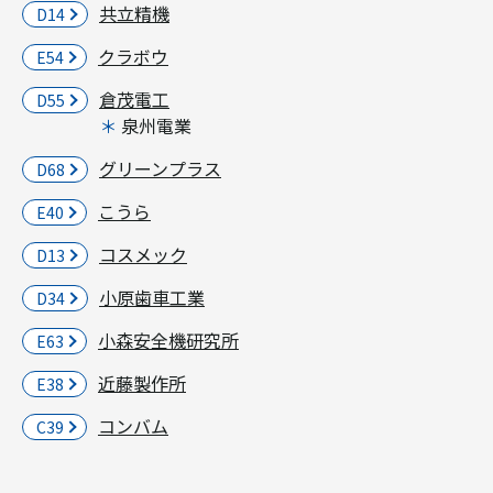
共立精機
D14
クラボウ
E54
倉茂電工
D55
泉州電業
グリーンプラス
D68
こうら
E40
コスメック
D13
小原歯車工業
D34
小森安全機研究所
E63
近藤製作所
E38
コンバム
C39