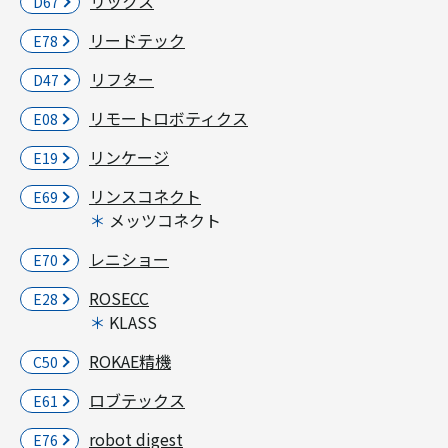
リックス
D67
リードテック
E78
リフター
D47
リモートロボティクス
E08
リンケージ
E19
リンスコネクト
E69
メッツコネクト
レニショー
E70
ROSECC
E28
KLASS
ROKAE精機
C50
ロブテックス
E61
robot digest
E76