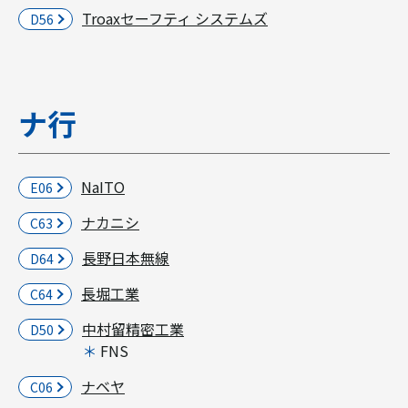
Troaxセーフティ システムズ
D56
ナ行
NaITO
E06
ナカニシ
C63
長野日本無線
D64
長堀工業
C64
中村留精密工業
D50
FNS
ナベヤ
C06