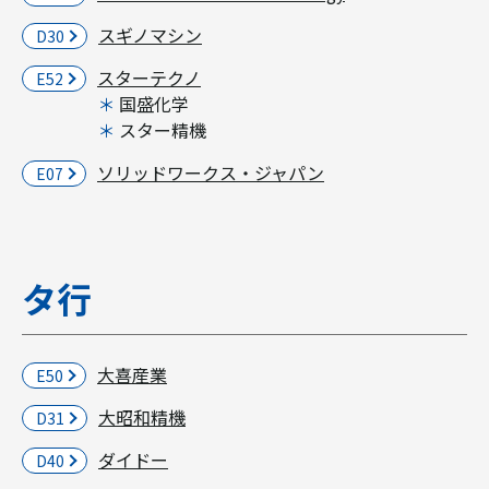
スギノマシン
D30
スターテクノ
E52
国盛化学
スター精機
ソリッドワークス・ジャパン
E07
タ行
大喜産業
E50
大昭和精機
D31
ダイドー
D40