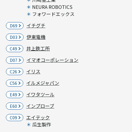
NEURA ROBOTICS
フォワードエックス
イチグチ
D69
伊東電機
D03
井上鉄工所
C49
イマオコーポレーション
D07
イリス
C26
イルメジャパン
C56
イワタツール
E49
インプローブ
E60
エイテック
C09
瓜生製作