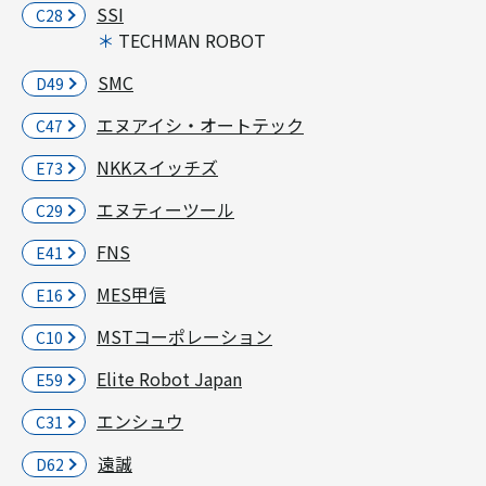
SSI
C28
TECHMAN ROBOT
SMC
D49
エヌアイシ・オートテック
C47
NKKスイッチズ
E73
エヌティーツール
C29
FNS
E41
MES甲信
E16
MSTコーポレーション
C10
Elite Robot Japan
E59
エンシュウ
C31
遠誠
D62